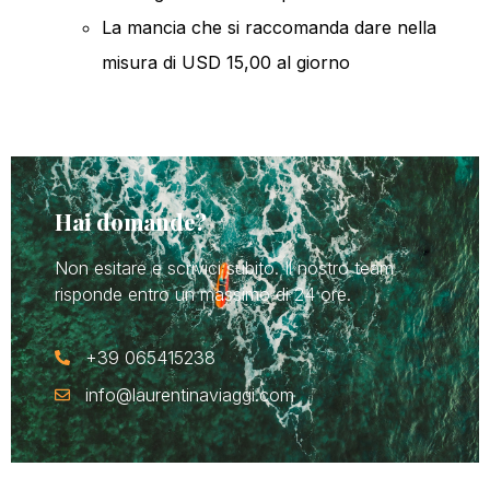
La mancia che si raccomanda dare nella
misura di USD 15,00 al giorno
Hai domande?
Non esitare e scrivici subito. Il nostro team
risponde entro un massimo di 24 ore.
+39 065415238
info@laurentinaviaggi.com