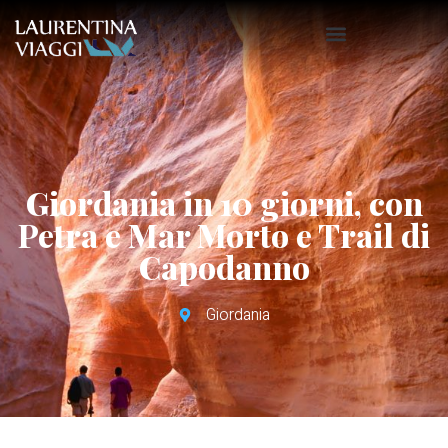
Giordania in 10 giorni, con
Petra e Mar Morto e Trail di
Capodanno
Giordania