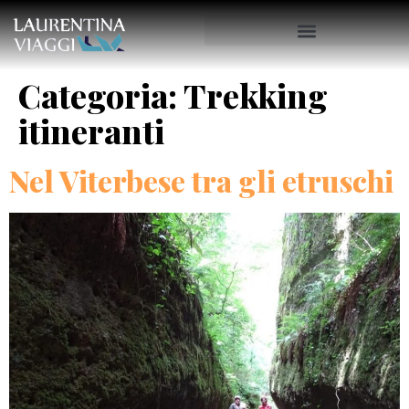
Categoria:
Trekking
itineranti
Nel Viterbese tra gli etruschi